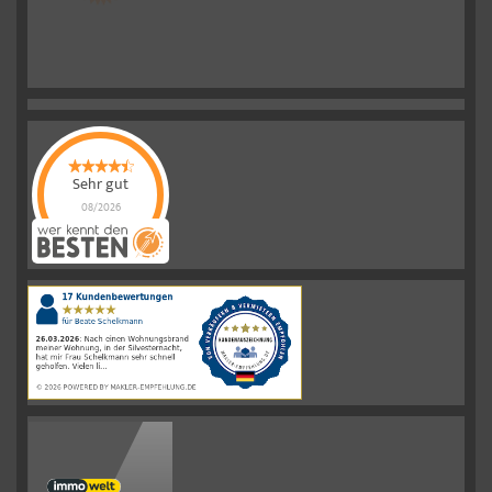
Sehr gut
08/2026
Schelkmann
Immobilien
hat
4.61
von
5
Sternen
|
110
Schelkmann
Immobilien
Bewertungen
auf
werkenntdenBESTEN.de