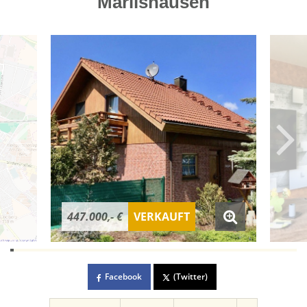
Marlishausen
447.000,- €
VERKAUFT
Facebook
(Twitter)