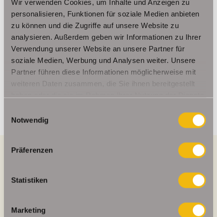
Wir verwenden Cookies, um Inhalte und Anzeigen zu
Ansprechpartner
personalisieren, Funktionen für soziale Medien anbieten
zu können und die Zugriffe auf unsere Website zu
Frau Beate Schelkmann
analysieren. Außerdem geben wir Informationen zu Ihrer
Telefon: 004936124036202
Verwendung unserer Website an unsere Partner für
Telefax: 004936124026179
soziale Medien, Werbung und Analysen weiter. Unsere
Partner führen diese Informationen möglicherweise mit
Mobil: 00491714769991
weiteren Daten zusammen, die Sie ihnen bereitgestellt
info@schelkmann.de
haben oder die sie im Rahmen Ihrer Nutzung der Dienste
gesammelt haben.
Einwilligungsauswahl
Notwendig
Präferenzen
Energieausweis (Verbrauchsausweis)
Statistiken
Marketing