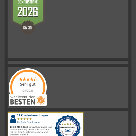
Sehr gut
08/2026
Schelkmann
Immobilien
hat
4.61
von
5
Sternen
|
110
Schelkmann
Immobilien
Bewertungen
auf
werkenntdenBESTEN.de