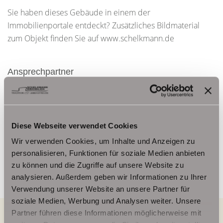
Sie haben dieses Gebäude in einem der
Immobilienportale entdeckt? Zusätzliches Bildmaterial
zum Objekt finden Sie auf www.schelkmann.de
Ansprechpartner
Frau Beate Schelkmann
Telefon: 004936124036202
Telefax: 004936124026179
Diese Webseite verwendet Cookies
Mobil: 00491714769991
Wir verwenden Cookies, um Inhalte und Anzeigen zu
info@schelkmann.de
personalisieren, Funktionen für soziale Medien anbieten
zu können und die Zugriffe auf unsere Website zu
analysieren. Außerdem geben wir Informationen zu Ihrer
Verwendung unserer Website an unsere Partner für
soziale Medien, Werbung und Analysen weiter. Unsere
Partner führen diese Informationen möglicherweise mit