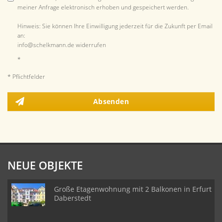
meiner Anfrage elektronisch erhoben und gespeichert werden.
Hinweis: Sie können Ihre Einwilligung jederzeit für die Zukunft per Email
an:
info@schelkmann.de widerrufen
*
* Pflichtfelder
Absenden
NEUE OBJEKTE
Große Etagenwohnung mit 2 Balkonen in Erfurt
Daberstedt