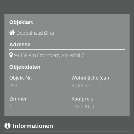
Objektart
Doppelhaushälfte
Adresse
99439 Am Ettersberg, Am Wahl 7
Objektdaten
Objekt-Nr.
Wohnfläche
(ca.)
253
92,43 m²
Zimmer
Kaufpreis
4
148.000,- €
Informationen