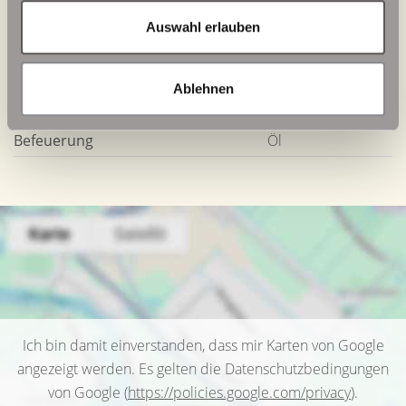
Energieausweis Werteklasse
F
Auswahl erlauben
Energieausweis Baujahr
1991
Energieausweis Gebäudeart
Wohngebäude
Ablehnen
Heizung
Zentralheizung
Befeuerung
Öl
Ich bin damit einverstanden, dass mir Karten von Google
angezeigt werden. Es gelten die Datenschutzbedingungen
von Google (
https://policies.google.com/privacy
).