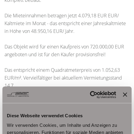
komplett bebaut.
Die Mieteinnahmen betragen jetzt 4.079,18 EUR EUR/
Kaltmiete im Monat - das entspricht einer Jahreskaltmiete
in Höhe von 48.950,16 EUR/ Jahr.
Das Objekt wird für einen Kaufpreis von 720.000,00 EUR
angeboten und ist für den Käufer provisionsfrei!
Das entspricht einem Quadratmeterpreis von 1.052,63
EUR/m². Vervielfältiger bei aktuellem Vermietungsstand
14,7.
Sie haben dieses Gebäude in einem der
Immobilienportale entdeckt? Zusätzliches Bildmaterial
Diese Webseite verwendet Cookies
zum Objekt finden Sie auf unserer Homepage
www.schelkmann.de
Wir verwenden Cookies, um Inhalte und Anzeigen zu
personalisieren, Funktionen für soziale Medien anbieten