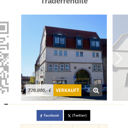
Traderrendite
720.000,- €
VERKAUFT
Facebook
(Twitter)