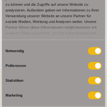
zu können und die Zugriffe auf unsere Website zu
Ansprechpartner
analysieren. Außerdem geben wir Informationen zu Ihrer
Verwendung unserer Website an unsere Partner für
Frau Beate Schelkmann
soziale Medien, Werbung und Analysen weiter. Unsere
Telefon: 004936124036202
Partner führen diese Informationen möglicherweise mit
Telefax: 004936124026179
weiteren Daten zusammen, die Sie ihnen bereitgestellt
Mobil: 00491714769991
haben oder die sie im Rahmen Ihrer Nutzung der Dienste
info@schelkmann.de
gesammelt haben.
Einwilligungsauswahl
Notwendig
Präferenzen
Statistiken
Energieausweis (Verbrauchsausweis)
Marketing