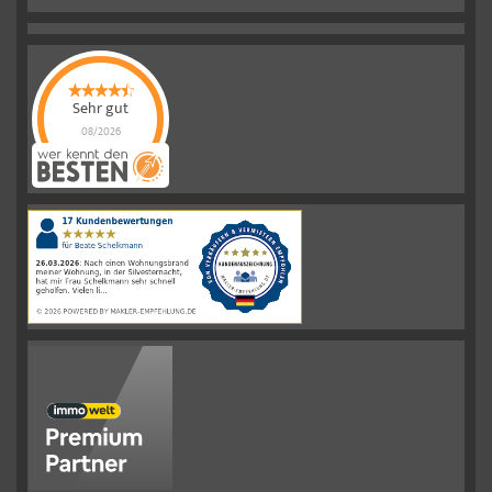
Sehr gut
08/2026
Schelkmann
Immobilien
hat
4.61
von
5
Sternen
|
110
Schelkmann
Immobilien
Bewertungen
auf
werkenntdenBESTEN.de