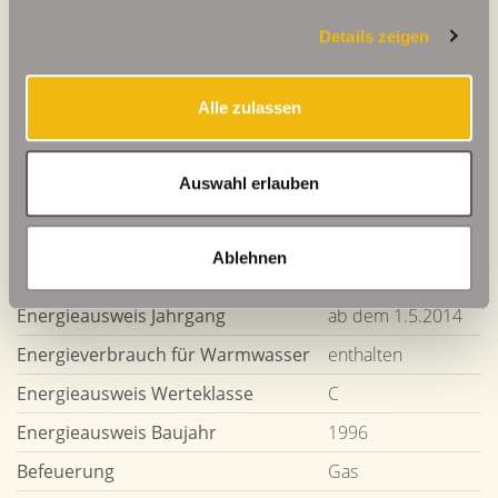
Details zeigen
93 kWh / (m²*a)
Energieverbrauchskennwert
Alle zulassen
Weitere Informationen
Auswahl erlauben
Wesentlicher Energieträger
GAS
Ablehnen
Energieausweis gültig bis
2028-01-16
Energieausweis Jahrgang
ab dem 1.5.2014
Energieverbrauch für Warmwasser
enthalten
Energieausweis Werteklasse
C
Energieausweis Baujahr
1996
Befeuerung
Gas