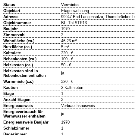
Status
Vermietet
Objektart
Etagenwohnung
Adresse
99947 Bad Langensalza, Thamsbrücker L
Objektnummer
BL_ThLSTR13
Baujahr
1970
Zimmerzahl
2
Wohnfläche (ca.)
46,23 m²
Nutzfläche (ca.)
5 m²
Kaltmiete
220,- €
Nebenkosten (ca.)
100,- €
Heizkosten (ca.)
50,- €
Heizkosten sind in
ja
Nebenkosten enthalten
Warmmiete (ca.)
320,- €
Kaution
2 Kaltmieten
Etage
1
Anzahl Etagen
3
Energieausweis
Verbrauchsausweis
Energieverbrauch für
ja
Warmwasser enthalten
Energieausweis Baujahr
1970
Schlafzimmer
1
Badezimmer
1