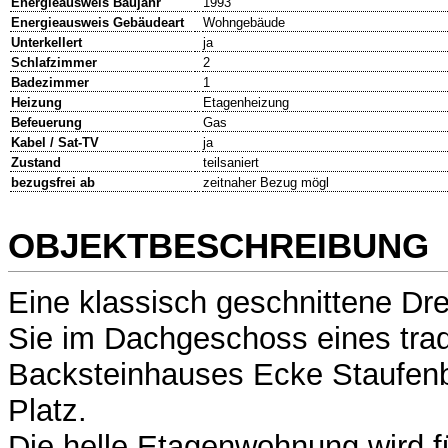
Energieausweis Baujahr
1993
Energieausweis Gebäudeart
Wohngebäude
Unterkellert
ja
Schlafzimmer
2
Badezimmer
1
Heizung
Etagenheizung
Befeuerung
Gas
Kabel / Sat-TV
ja
Zustand
teilsaniert
bezugsfrei ab
zeitnaher Bezug mögl
OBJEKTBESCHREIBUNG
Eine klassisch geschnittene D
Sie im Dachgeschoss eines tradi
Backsteinhauses Ecke Staufenb
Platz.
Die helle Etagenwohnung wird f