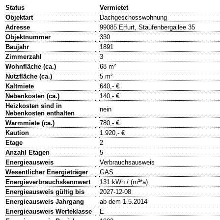
Status
Vermietet
Objektart
Dachgeschosswohnung
Adresse
99085 Erfurt, Staufenbergallee 35
Objektnummer
330
Baujahr
1891
Zimmerzahl
3
Wohnfläche (ca.)
68 m²
Nutzfläche (ca.)
5 m²
Kaltmiete
640,- €
Nebenkosten (ca.)
140,- €
Heizkosten sind in
nein
Nebenkosten enthalten
Warmmiete (ca.)
780,- €
Kaution
1.920,- €
Etage
2
Anzahl Etagen
5
Energieausweis
Verbrauchsausweis
Wesentlicher Energieträger
GAS
Energieverbrauchskennwert
131 kWh / (m²*a)
Energieausweis gültig bis
2027-12-08
Energieausweis Jahrgang
ab dem 1.5.2014
Energieausweis Werteklasse
E