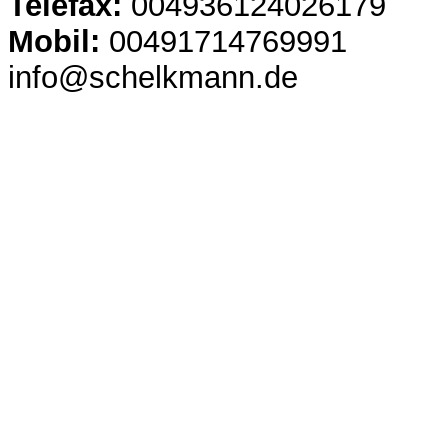
Telefax:
004936124026179
Mobil:
00491714769991
info@schelkmann.de