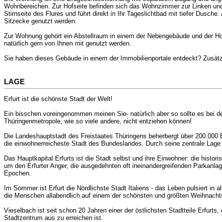
Wohnbereichen. Zur Hofseite befinden sich das Wohnzimmer zur Linken und
Stirnseite des Flures und führt direkt in Ihr Tageslichtbad mit tiefer Dusch
Sitzecke genutzt werden.
Zur Wohnung gehört ein Abstellraum in einem der Nebengebäude und der Ho
natürlich gern von Ihnen mit genutzt werden.
Sie haben dieses Gebäude in einem der Immobilienportale entdeckt? Zusät
LAGE
Erfurt ist die schönste Stadt der Welt!
Ein bisschen voreingenommen meinen Sie- natürlich aber so sollte es bei d
Thüringenmetropole, wie so viele andere, nicht entziehen können!
Die Landeshauptstadt des Freistaates Thüringens beherbergt über 200.000 E
die einwohnerreicheste Stadt des Bundeslandes. Durch seine zentrale Lage 
Das Hauptkapital Erfurts ist die Stadt selbst und ihre Einwohner: die histor
um den Erfurter Anger, die ausgedehnten oft ineinandergreifenden Parkanla
Epochen.
Im Sommer ist Erfurt die Nördlichste Stadt Italiens - das Leben pulsiert in 
die Menschen allabendlich auf einem der schönsten und größten Weihnach
Vieselbach ist seit schon 20 Jahren einer der östlichsten Stadtteile Erfurt
Stadtzentrum aus zu erreichen ist.