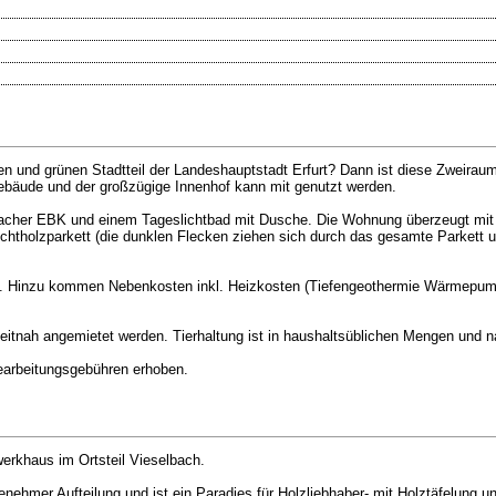
en und grünen Stadtteil der Landeshauptstadt Erfurt? Dann ist diese Zweirau
ebäude und der großzügige Innenhof kann mit genutzt werden.
facher EBK und einem Tageslichtbad mit Dusche. Die Wohnung überzeugt mit 
htholzparkett (die dunklen Flecken ziehen sich durch das gesamte Parkett u
en. Hinzu kommen Nebenkosten inkl. Heizkosten (Tiefengeothermie Wärmepum
eitnah angemietet werden. Tierhaltung ist in haushaltsüblichen Mengen und 
Bearbeitungsgebühren erhoben.
erkhaus im Ortsteil Vieselbach.
mer Aufteilung und ist ein Paradies für Holzliebhaber- mit Holztäfelung u