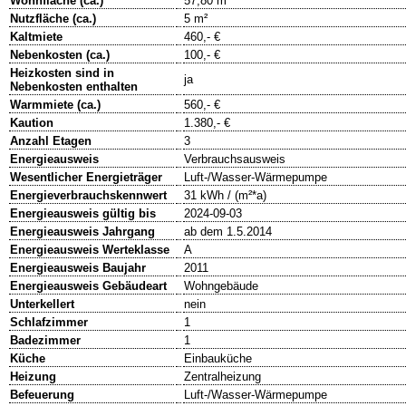
Wohnfläche (ca.)
57,80 m²
Nutzfläche (ca.)
5 m²
Kaltmiete
460,- €
Nebenkosten (ca.)
100,- €
Heizkosten sind in
ja
Nebenkosten enthalten
Warmmiete (ca.)
560,- €
Kaution
1.380,- €
Anzahl Etagen
3
Energieausweis
Verbrauchsausweis
Wesentlicher Energieträger
Luft-/Wasser-Wärmepumpe
Energieverbrauchskennwert
31 kWh / (m²*a)
Energieausweis gültig bis
2024-09-03
Energieausweis Jahrgang
ab dem 1.5.2014
Energieausweis Werteklasse
A
Energieausweis Baujahr
2011
Energieausweis Gebäudeart
Wohngebäude
Unterkellert
nein
Schlafzimmer
1
Badezimmer
1
Küche
Einbauküche
Heizung
Zentralheizung
Befeuerung
Luft-/Wasser-Wärmepumpe