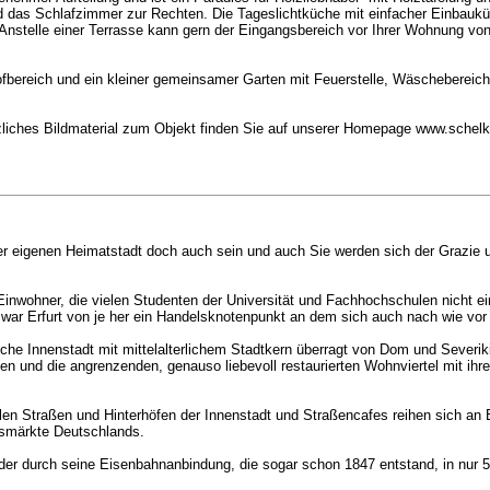
 das Schlafzimmer zur Rechten. Die Tageslichtküche mit einfacher Einbauküc
e. Anstelle einer Terrasse kann gern der Eingangsbereich vor Ihrer Wohnung von
fbereich und ein kleiner gemeinsamer Garten mit Feuerstelle, Wäschebereich
zliches Bildmaterial zum Objekt finden Sie auf unserer Homepage www.sche
er eigenen Heimatstadt doch auch sein und auch Sie werden sich der Grazie u
inwohner, die vielen Studenten der Universität und Fachhochschulen nicht ei
war Erfurt von je her ein Handelsknotenpunkt an dem sich auch nach wie vor 
ische Innenstadt mit mittelalterlichem Stadtkern überragt von Dom und Severiki
gen und die angrenzenden, genauso liebevoll restaurierten Wohnviertel mit ih
allen Straßen und Hinterhöfen der Innenstadt und Straßencafes reihen sich an B
tsmärkte Deutschlands.
s, der durch seine Eisenbahnanbindung, die sogar schon 1847 entstand, in nur 