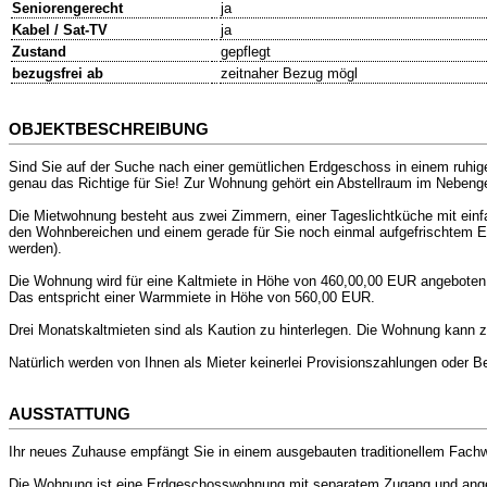
Seniorengerecht
ja
Kabel / Sat-TV
ja
Zustand
gepflegt
bezugsfrei ab
zeitnaher Bezug mögl
OBJEKTBESCHREIBUNG
Sind Sie auf der Suche nach einer gemütlichen Erdgeschoss in einem ruhig
genau das Richtige für Sie! Zur Wohnung gehört ein Abstellraum im Nebeng
Die Mietwohnung besteht aus zwei Zimmern, einer Tageslichtküche mit ein
den Wohnbereichen und einem gerade für Sie noch einmal aufgefrischtem Ec
werden).
Die Wohnung wird für eine Kaltmiete in Höhe von 460,00,00 EUR angebot
Das entspricht einer Warmmiete in Höhe von 560,00 EUR.
Drei Monatskaltmieten sind als Kaution zu hinterlegen. Die Wohnung kann z
Natürlich werden von Ihnen als Mieter keinerlei Provisionszahlungen oder 
AUSSTATTUNG
Ihr neues Zuhause empfängt Sie in einem ausgebauten traditionellem Fachw
Die Wohnung ist eine Erdgeschosswohnung mit separatem Zugang und angeneh