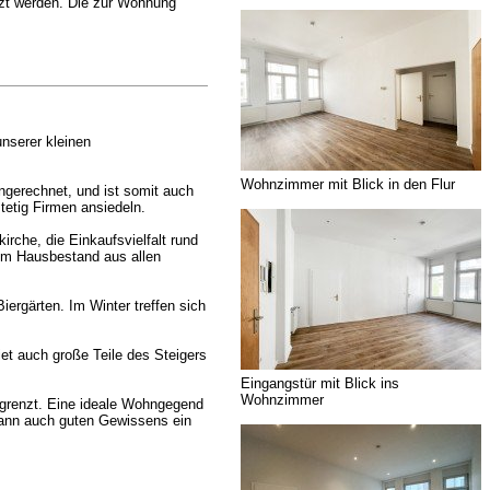
tzt werden. Die zur Wohnung
nserer kleinen
Wohnzimmer mit Blick in den Flur
ngerechnet, und ist somit auch
tetig Firmen ansiedeln.
irche, die Einkaufsvielfalt rund
rem Hausbestand aus allen
iergärten. Im Winter treffen sich
iet auch große Teile des Steigers
Eingangstür mit Blick ins
Wohnzimmer
egrenzt. Eine ideale Wohngegend
dann auch guten Gewissens ein