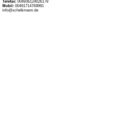
Telefax:
004936124026179
Mobil:
00491714769991
info@schelkmann.de