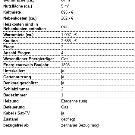
Wohnfläche (ca.)
84 m²
Nutzfläche (ca.)
5 m²
Kaltmiete
895,- €
Nebenkosten (ca.)
202,- €
Heizkosten sind in
nein
Nebenkosten enthalten
Warmmiete (ca.)
1.097,- €
Kaution
2.685,- €
Etage
2
Anzahl Etagen
4
Wesentlicher Energieträger
Gas
Energieausweis Baujahr
1898
Unterkellert
ja
Gartennutzung
ja
Denkmalgeschützt
ja
Schlafzimmer
2
Badezimmer
1
Heizung
Etagenheizung
Befeuerung
Gas
Kabel / Sat-TV
ja
Zustand
gepflegt
bezugsfrei ab
zeitnaher Bezug mögl