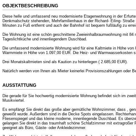
OBJEKTBESCHREIBUNG
Diese helle und umfassend neu modernisierte Etagenwohnung in der Erfurter 
Denkmalschutz stehenden, Mehrfamilienhaus in der Richard- Eiling- Straße i
Minuten zu Fuß entfernt und auch der Bahnhof ist bequem fußläufig zu erre
Die Wohnung ist eine schön geschnittene Zweieinhalbraumwohnung mit 84 m
Tageslichtküche und innenliegendem Duschbad.
Die umfassend modernisierte Wohnung wird für eine Kaltmiete in Höhe vo
Warmmiete in Höhe von 1.097,00 EUR. Die Heiz- und Warmwasserkosten sin
Drei Monatskaltmieten sind als Kaution zu hinterlegen ( 2.685,00 EUR).
Natürlich werden von Ihnen als Mieter keinerlei Provisionszahlungen oder 
AUSSTATTUNG
Die gerade für Sie hochwertig modernisierte Wohnung befindet sich im zwei
Musikviertel.
Es empfängt Sie direkt das große aber gemütliche Wohnzimmer, dass , gen
geweißt wurde. Außerdem sind in die Decke Spots eingelassen. Rechterhand
Fliesenspiegel und das kleine moderne, innenliegende Duschbad. Es überze
gelangen Sie direkt in das traumhaft schöne Schlafzimmer mit extragroßer
geeignet als Büro, Gäste- oder Ankleidezimmer.