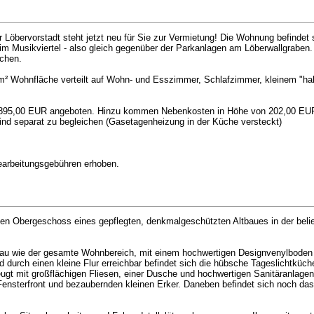
Löbervorstadt steht jetzt neu für Sie zur Vermietung! Die Wohnung befindet s
m Musikviertel - also gleich gegenüber der Parkanlagen am Löberwallgraben. D
ichen.
² Wohnfläche verteilt auf Wohn- und Esszimmer, Schlafzimmer, kleinem "ha
n 895,00 EUR angeboten. Hinzu kommen Nebenkosten in Höhe von 202,00 EUR.
d separat zu begleichen (Gasetagenheizung in der Küche versteckt)
Bearbeitungsgebühren erhoben.
ten Obergeschoss eines gepflegten, denkmalgeschützten Altbaues in der belieb
au wie der gesamte Wohnbereich, mit einem hochwertigen Designvenylboden 
 durch einen kleine Flur erreichbar befindet sich die hübsche Tageslichtküc
ugt mit großflächigen Fliesen, einer Dusche und hochwertigen Sanitäranlag
 Fensterfront und bezaubernden kleinen Erker. Daneben befindet sich noch da