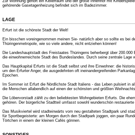
Zur Wohnung gehört ein Kellerraum und der große Innenhof mit Kinderspiel
gehörende Gasetagenheizung befindet sich im Badezimmer.
LAGE
Erfurt ist die schönste Stadt der Welt!
Ein bisschen voreingenommen meinen Sie- natürlich aber so sollte es bei d
Thüringenmetropole, wie so viele andere, nicht entziehen können!
Die Landeshauptstadt des Freistaates Thüringens beherbergt über 200.000 E
die einwohnerreichste Stadt des Bundeslandes. Durch seine zentrale Lage w
Das Hauptkapital Erfurts ist die Stadt selbst und ihre Einwohner: die histor
um den Erfurter Anger, die ausgedehnten oft ineinandergreifenden Parkanla
Epochen.
Im Sommer ist Erfurt die Nördlichste Stadt Italiens - das Leben pulsiert in 
die Menschen allabendlich auf einen der schönsten und größten Weihnacht
Die Löbervorstadt zählt zu den beliebtesten Wohngebieten Erfurts. Die ehema
gehören. Der bürgerliche Stadtteil umfasst sowohl wunderschön restauriert
Das Musikviertel wird stadteinwärts vom neu gestalteten Stadtpark und st
für Sportbegeisterte: am Morgen durch den Stadtpark joggen, ein paar Run
Törtchen in einem der kleinen Cafés gönnen.
SONSTIGES