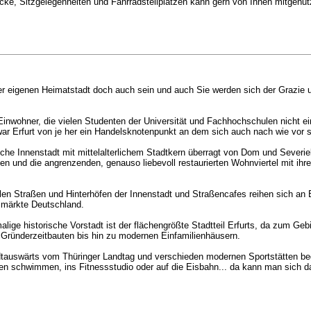
ecke, Sitzgelegenheiten und Fahrradstellplätzen kann gern von Ihnen mitgenu
er eigenen Heimatstadt doch auch sein und auch Sie werden sich der Grazie u
inwohner, die vielen Studenten der Universität und Fachhochschulen nicht ei
ar Erfurt von je her ein Handelsknotenpunkt an dem sich auch nach wie vor s
ische Innenstadt mit mittelalterlichem Stadtkern überragt von Dom und Severiek
gen und die angrenzenden, genauso liebevoll restaurierten Wohnviertel mit ih
allen Straßen und Hinterhöfen der Innenstadt und Straßencafes reihen sich an B
smärkte Deutschland.
lige historische Vorstadt ist der flächengrößte Stadtteil Erfurts, da zum Geb
e Gründerzeitbauten bis hin zu modernen Einfamilienhäusern.
adtauswärts vom Thüringer Landtag und verschieden modernen Sportstätten b
den schwimmen, ins Fitnessstudio oder auf die Eisbahn... da kann man sich 