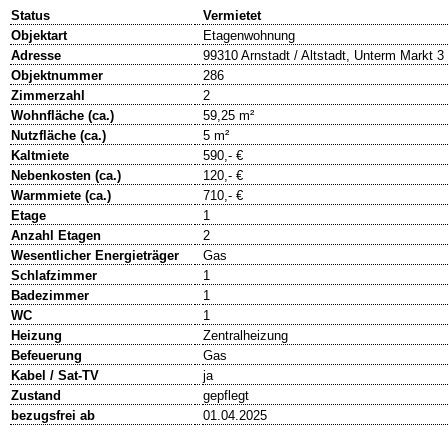
Status
Vermietet
Objektart
Etagenwohnung
Adresse
99310 Arnstadt / Altstadt, Unterm Markt 3
Objektnummer
286
Zimmerzahl
2
Wohnfläche (ca.)
59,25 m²
Nutzfläche (ca.)
5 m²
Kaltmiete
590,- €
Nebenkosten (ca.)
120,- €
Warmmiete (ca.)
710,- €
Etage
1
Anzahl Etagen
2
Wesentlicher Energieträger
Gas
Schlafzimmer
1
Badezimmer
1
WC
1
Heizung
Zentralheizung
Befeuerung
Gas
Kabel / Sat-TV
ja
Zustand
gepflegt
bezugsfrei ab
01.04.2025