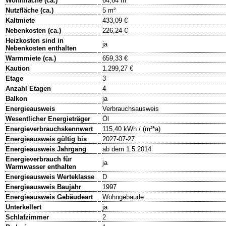
Wohnfläche (ca.)
64,64 m²
Nutzfläche (ca.)
5 m²
Kaltmiete
433,09 €
Nebenkosten (ca.)
226,24 €
Heizkosten sind in
ja
Nebenkosten enthalten
Warmmiete (ca.)
659,33 €
Kaution
1.299,27 €
Etage
3
Anzahl Etagen
4
Balkon
ja
Energieausweis
Verbrauchsausweis
Wesentlicher Energieträger
Öl
Energieverbrauchskennwert
115,40 kWh / (m²*a)
Energieausweis gültig bis
2027-07-27
Energieausweis Jahrgang
ab dem 1.5.2014
Energieverbrauch für
ja
Warmwasser enthalten
Energieausweis Werteklasse
D
Energieausweis Baujahr
1997
Energieausweis Gebäudeart
Wohngebäude
Unterkellert
ja
Schlafzimmer
2