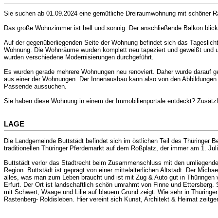
Sie suchen ab 01.09.2024 eine gemütliche Dreiraumwohnung mit schöner Ra
Das große Wohnzimmer ist hell und sonnig. Der anschließende Balkon blick
Auf der gegenüberliegenden Seite der Wohnung befindet sich das Tageslich
Wohnung. Die Wohnräume wurden komplett neu tapeziert und geweißt und 
wurden verschiedene Modernisierungen durchgeführt.
Es wurden gerade mehrere Wohnungen neu renoviert. Daher wurde darauf gea
aus einer der Wohnungen. Der Innenausbau kann also von den Abbildungen a
Passende aussuchen.
Sie haben diese Wohnung in einem der Immobilienportale entdeckt? Zusätz
LAGE
Die Landgemeinde Buttstädt befindet sich im östlichen Teil des Thüringer B
traditionellen Thüringer Pferdemarkt auf dem Roßplatz, der immer am 1. Jul
Buttstädt verlor das Stadtrecht beim Zusammenschluss mit den umliegenden
Region. Buttstädt ist geprägt von einer mittelalterlichen Altstadt. Der Mi
alles, was man zum Leben braucht und ist mit Zug & Auto gut in Thüringen v
Erfurt. Der Ort ist landschaftlich schön umrahmt von Finne und Ettersberg.
mit Schwert, Waage und Lilie auf blauem Grund zeigt. Wie sehr in Thüringe
Rastenberg- Roldisleben. Hier vereint sich Kunst, Architekt & Heimat zeit