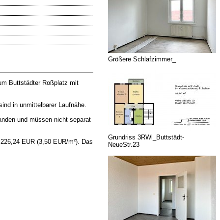
Größere Schlafzimmer_
um Buttstädter Roßplatz mit
nd in unmittelbarer Laufnähe.
anden und müssen nicht separat
Grundriss 3RWl_Buttstädt-
n 226,24 EUR (3,50 EUR/m²). Das
NeueStr.23