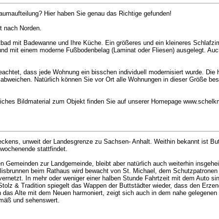
umaufteilung? Hier haben Sie genau das Richtige gefunden!
t nach Norden.
tbad mit Badewanne und Ihre Küche. Ein größeres und ein kleineres Schlafzi
und mit einem moderne Fußbodenbelag (Laminat oder Fliesen) ausgelegt. Au
chtet, dass jede Wohnung ein bisschen individuell modernisiert wurde. Die
bweichen. Natürlich können Sie vor Ort alle Wohnungen in dieser Größe besic
liches Bildmaterial zum Objekt finden Sie auf unserer Homepage www.schel
eckens, unweit der Landesgrenze zu Sachsen- Anhalt. Weithin bekannt ist Butt
iwochenende stattfindet.
 Gemeinden zur Landgemeinde, bleibt aber natürlich auch weiterhin insgehe
chaelisbrunnen beim Rathaus wird bewacht von St. Michael, dem Schutzpatronen
ernetzt. In mehr oder weniger einer halben Stunde Fahrtzeit mit dem Auto si
 Stolz & Tradition spiegelt das Wappen der Buttstädter wieder, dass den Erzen
n das Alte mit dem Neuen harmoniert, zeigt sich auch in dem nahe gelegenen 
gemäß und sehenswert.