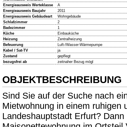
Energieausweis Werteklasse
A
Energieausweis Baujahr
2011
Energieausweis Gebäudeart
Wohngebäude
Schlafzimmer
2
Badezimmer
1
Küche
Einbauküche
Heizung
Zentralheizung
Befeuerung
Luft-/Wasser-Wärmepumpe
Kabel / Sat-TV
ja
Zustand
gepflegt
bezugsfrei ab
zeitnaher Bezug mögl
OBJEKTBESCHREIBUNG
Sind Sie auf der Suche nach ei
Mietwohnung in einem ruhigen u
Landeshauptstadt Erfurt? Dann 
Maisonettewohnung im Ortsteil