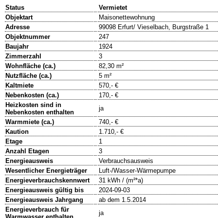
Status
Vermietet
Objektart
Maisonettewohnung
Adresse
99098 Erfurt/ Vieselbach, Burgstraße 1
Objektnummer
247
Baujahr
1924
Zimmerzahl
3
Wohnfläche (ca.)
82,30 m²
Nutzfläche (ca.)
5 m²
Kaltmiete
570,- €
Nebenkosten (ca.)
170,- €
Heizkosten sind in
ja
Nebenkosten enthalten
Warmmiete (ca.)
740,- €
Kaution
1.710,- €
Etage
1
Anzahl Etagen
3
Energieausweis
Verbrauchsausweis
Wesentlicher Energieträger
Luft-/Wasser-Wärmepumpe
Energieverbrauchskennwert
31 kWh / (m²*a)
Energieausweis gültig bis
2024-09-03
Energieausweis Jahrgang
ab dem 1.5.2014
Energieverbrauch für
ja
Warmwasser enthalten