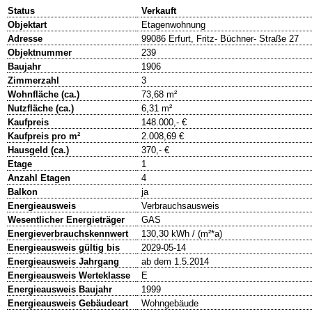
Status
Verkauft
Objektart
Etagenwohnung
Adresse
99086 Erfurt, Fritz- Büchner- Straße 27
Objektnummer
239
Baujahr
1906
Zimmerzahl
3
Wohnfläche (ca.)
73,68 m²
Nutzfläche (ca.)
6,31 m²
Kaufpreis
148.000,- €
Kaufpreis pro m²
2.008,69 €
Hausgeld (ca.)
370,- €
Etage
1
Anzahl Etagen
4
Balkon
ja
Energieausweis
Verbrauchsausweis
Wesentlicher Energieträger
GAS
Energieverbrauchskennwert
130,30 kWh / (m²*a)
Energieausweis gültig bis
2029-05-14
Energieausweis Jahrgang
ab dem 1.5.2014
Energieausweis Werteklasse
E
Energieausweis Baujahr
1999
Energieausweis Gebäudeart
Wohngebäude