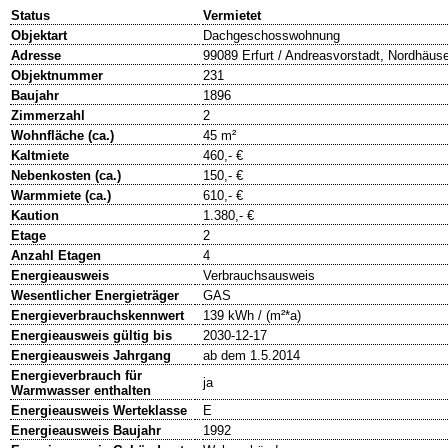
Status
Vermietet
Objektart
Dachgeschosswohnung
Adresse
99089 Erfurt / Andreasvorstadt, Nordhäus
Objektnummer
231
Baujahr
1896
Zimmerzahl
2
Wohnfläche (ca.)
45 m²
Kaltmiete
460,- €
Nebenkosten (ca.)
150,- €
Warmmiete (ca.)
610,- €
Kaution
1.380,- €
Etage
2
Anzahl Etagen
4
Energieausweis
Verbrauchsausweis
Wesentlicher Energieträger
GAS
Energieverbrauchskennwert
139 kWh / (m²*a)
Energieausweis gültig bis
2030-12-17
Energieausweis Jahrgang
ab dem 1.5.2014
Energieverbrauch für
ja
Warmwasser enthalten
Energieausweis Werteklasse
E
Energieausweis Baujahr
1992