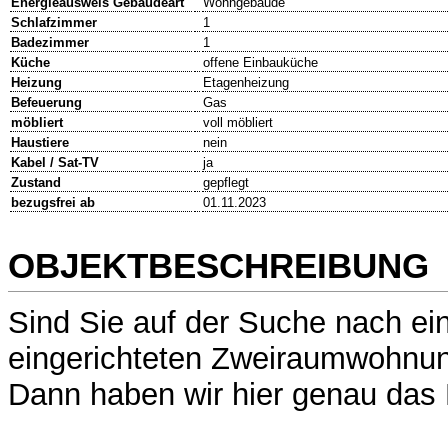
Energieausweis Gebäudeart
Wohngebäude
Schlafzimmer
1
Badezimmer
1
Küche
offene Einbauküche
Heizung
Etagenheizung
Befeuerung
Gas
möbliert
voll möbliert
Haustiere
nein
Kabel / Sat-TV
ja
Zustand
gepflegt
bezugsfrei ab
01.11.2023
OBJEKTBESCHREIBUNG
Sind Sie auf der Suche nach ei
eingerichteten Zweiraumwohnu
Dann haben wir hier genau das R