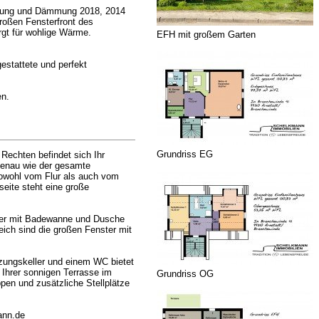
eckung und Dämmung 2018, 2014
roßen Fensterfront des
gt für wohlige Wärme.
EFH mit großem Garten
estattete und perfekt
en.
Grundriss EG
Rechten befindet sich Ihr
genau wie der gesamte
sowohl vom Flur als auch vom
eite steht eine große
mmer mit Badewanne und Dusche
ich sind die großen Fenster mit
izungskeller und einem WC bietet
 Ihrer sonnigen Terrasse im
Grundriss OG
en und zusätzliche Stellplätze
ann.de