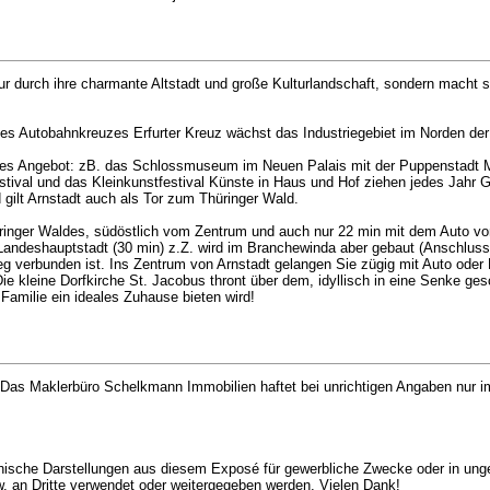
 nur durch ihre charmante Altstadt und große Kulturlandschaft, sondern macht
des Autobahnkreuzes Erfurter Kreuz wächst das Industriegebiet im Norden der 
lles Angebot: zB. das Schlossmuseum im Neuen Palais mit der Puppenstadt Mo
ival und das Kleinkunstfestival Künste in Haus und Hof ziehen jedes Jahr Gä
gilt Arnstadt auch als Tor zum Thüringer Wald.
hüringer Waldes, südöstlich vom Zentrum und auch nur 22 min mit dem Auto vo
Landeshauptstadt (30 min) z.Z. wird im Branchewinda aber gebaut (Anschluss
g verbunden ist. Ins Zentrum von Arnstadt gelangen Sie zügig mit Auto oder
 Die kleine Dorfkirche St. Jacobus thront über dem, idyllisch in eine Senke g
 Familie ein ideales Zuhause bieten wird!
as Maklerbüro Schelkmann Immobilien haftet bei unrichtigen Angaben nur im 
aphische Darstellungen aus diesem Exposé für gewerbliche Zwecke oder in unge
 an Dritte verwendet oder weitergegeben werden. Vielen Dank!