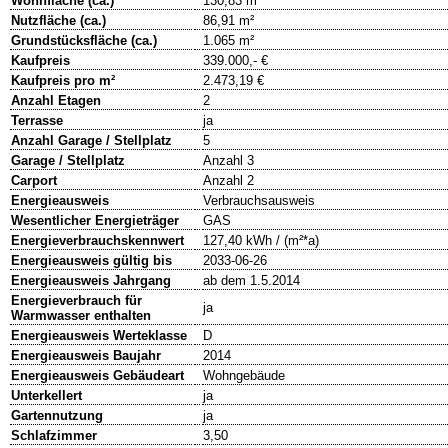
Wohnfläche (ca.)
130,83 m²
Nutzfläche (ca.)
86,91 m²
Grundstücksfläche (ca.)
1.065 m²
Kaufpreis
339.000,- €
Kaufpreis pro m²
2.473,19 €
Anzahl Etagen
2
Terrasse
ja
Anzahl Garage / Stellplatz
5
Garage / Stellplatz
Anzahl 3
Carport
Anzahl 2
Energieausweis
Verbrauchsausweis
Wesentlicher Energieträger
GAS
Energieverbrauchskennwert
127,40 kWh / (m²*a)
Energieausweis gültig bis
2033-06-26
Energieausweis Jahrgang
ab dem 1.5.2014
Energieverbrauch für
ja
Warmwasser enthalten
Energieausweis Werteklasse
D
Energieausweis Baujahr
2014
Energieausweis Gebäudeart
Wohngebäude
Unterkellert
ja
Gartennutzung
ja
Schlafzimmer
3,50