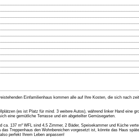
freistehenden Einfamilienhaus kommen alle auf Ihre Kosten, die sich nach 
plätzen (es ist Platz für mind. 3 weitere Autos), während linker Hand eine gr
sich eine gemütliche Terrasse und ein abgeteilter Gemüsegarten.
und ca. 137 m² WFL sind 4,5 Zimmer, 2 Bäder, Speisekammer und Küche verteil
 da das Treppenhaus den Wohnbereichen vorgesetzt ist, könnte das Haus späte
 also perfekt Ihrem Leben anpassen!