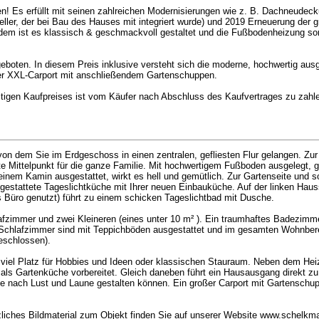
n! Es erfüllt mit seinen zahlreichen Modernisierungen wie z. B. Dachneud
ller, der bei Bau des Hauses mit integriert wurde) und 2019 Erneuerung der g
dem ist es klassisch & geschmackvoll gestaltet und die Fußbodenheizung sor
oten. In diesem Preis inklusive versteht sich die moderne, hochwertig ausg
er XXL-Carport mit anschließendem Gartenschuppen.
tigen Kaufpreises ist vom Käufer nach Abschluss des Kaufvertrages zu zahl
on dem Sie im Erdgeschoss in einen zentralen, gefliesten Flur gelangen. Zur 
e Mittelpunkt für die ganze Familie. Mit hochwertigem Fußboden ausgelegt, 
nem Kamin ausgestattet, wirkt es hell und gemütlich. Zur Gartenseite und 
gestattete Tageslichtküche mit Ihrer neuen Einbauküche. Auf der linken Hauss
Büro genutzt) führt zu einem schicken Tageslichtbad mit Dusche.
lafzimmer und zwei Kleineren (eines unter 10 m² ). Ein traumhaftes Badezi
ie Schlafzimmer sind mit Teppichböden ausgestattet und im gesamten Wohnbere
eschlossen).
en viel Platz für Hobbies und Ideen oder klassischen Stauraum. Neben dem He
 als Gartenküche vorbereitet. Gleich daneben führt ein Hausausgang direkt zu
 nach Lust und Laune gestalten können. Ein großer Carport mit Gartenschupp
zliches Bildmaterial zum Objekt finden Sie auf unserer Website www.schelkm