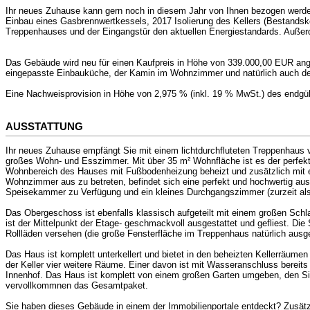
Ihr neues Zuhause kann gern noch in diesem Jahr von Ihnen bezogen werde
Einbau eines Gasbrennwertkessels, 2017 Isolierung des Kellers (Bestandske
Treppenhauses und der Eingangstür den aktuellen Energiestandards. Außer
Das Gebäude wird neu für einen Kaufpreis in Höhe von 339.000,00 EUR angeb
eingepasste Einbauküche, der Kamin im Wohnzimmer und natürlich auch d
Eine Nachweisprovision in Höhe von 2,975 % (inkl. 19 % MwSt.) des endgül
AUSSTATTUNG
Ihr neues Zuhause empfängt Sie mit einem lichtdurchfluteten Treppenhaus v
großes Wohn- und Esszimmer. Mit über 35 m² Wohnfläche ist es der perfekt
Wohnbereich des Hauses mit Fußbodenheizung beheizt und zusätzlich mit ei
Wohnzimmer aus zu betreten, befindet sich eine perfekt und hochwertig aus
Speisekammer zu Verfügung und ein kleines Durchgangszimmer (zurzeit als 
Das Obergeschoss ist ebenfalls klassisch aufgeteilt mit einem großen Sch
ist der Mittelpunkt der Etage- geschmackvoll ausgestattet und gefliest. D
Rollläden versehen (die große Fensterfläche im Treppenhaus natürlich ausg
Das Haus ist komplett unterkellert und bietet in den beheizten Kellerräum
der Keller vier weitere Räume. Einer davon ist mit Wasseranschluss bereits
Innenhof. Das Haus ist komplett von einem großen Garten umgeben, den Sie
vervollkommnen das Gesamtpaket.
Sie haben dieses Gebäude in einem der Immobilienportale entdeckt? Zusät