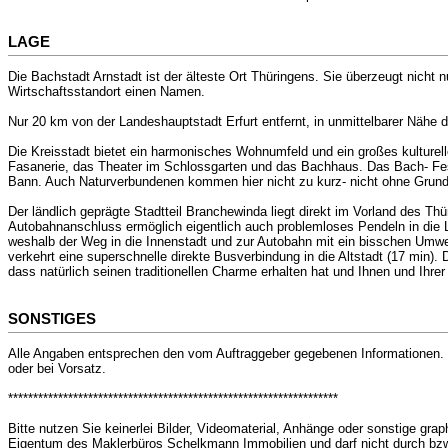
LAGE
Die Bachstadt Arnstadt ist der älteste Ort Thüringens. Sie überzeugt nicht
Wirtschaftsstandort einen Namen.
Nur 20 km von der Landeshauptstadt Erfurt entfernt, in unmittelbarer Nähe 
Die Kreisstadt bietet ein harmonisches Wohnumfeld und ein großes kulture
Fasanerie, das Theater im Schlossgarten und das Bachhaus. Das Bach- Fest
Bann. Auch Naturverbundenen kommen hier nicht zu kurz- nicht ohne Grund 
Der ländlich geprägte Stadtteil Branchewinda liegt direkt im Vorland des T
Autobahnanschluss ermöglich eigentlich auch problemloses Pendeln in die 
weshalb der Weg in die Innenstadt und zur Autobahn mit ein bisschen Umwe
verkehrt eine superschnelle direkte Busverbindung in die Altstadt (17 min).
dass natürlich seinen traditionellen Charme erhalten hat und Ihnen und Ihrer
SONSTIGES
Alle Angaben entsprechen den vom Auftraggeber gegebenen Informationen. D
oder bei Vorsatz.
******************************************************************
Bitte nutzen Sie keinerlei Bilder, Videomaterial, Anhänge oder sonstige gr
Eigentum des Maklerbüros Schelkmann Immobilien und darf nicht durch bzw.