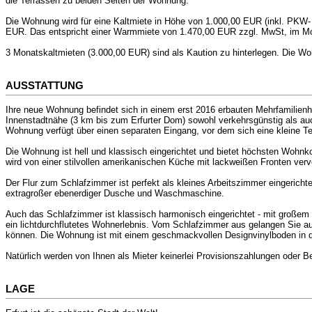
die Terrassen zu beiden Seiten der Wohnung.
Die Wohnung wird für eine Kaltmiete in Höhe von 1.000,00 EUR (inkl. PKW
EUR. Das entspricht einer Warmmiete von 1.470,00 EUR zzgl. MwSt, im M
3 Monatskaltmieten (3.000,00 EUR) sind als Kaution zu hinterlegen. Die Woh
AUSSTATTUNG
Ihre neue Wohnung befindet sich in einem erst 2016 erbauten Mehrfamilienha
Innenstadtnähe (3 km bis zum Erfurter Dom) sowohl verkehrsgünstig als auch
Wohnung verfügt über einen separaten Eingang, vor dem sich eine kleine Terr
Die Wohnung ist hell und klassisch eingerichtet und bietet höchsten Wohn
wird von einer stilvollen amerikanischen Küche mit lackweißen Fronten ver
Der Flur zum Schlafzimmer ist perfekt als kleines Arbeitszimmer eingericht
extragroßer ebenerdiger Dusche und Waschmaschine.
Auch das Schlafzimmer ist klassisch harmonisch eingerichtet - mit großem 
ein lichtdurchflutetes Wohnerlebnis. Vom Schlafzimmer aus gelangen Sie auf
können. Die Wohnung ist mit einem geschmackvollen Designvinylboden in 
Natürlich werden von Ihnen als Mieter keinerlei Provisionszahlungen oder 
LAGE