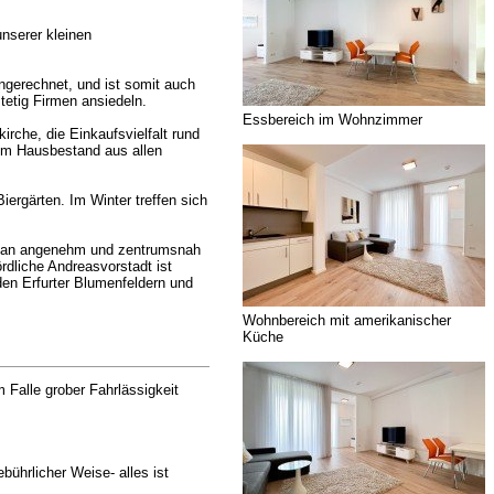
nserer kleinen
ngerechnet, und ist somit auch
tetig Firmen ansiedeln.
Essbereich im Wohnzimmer
irche, die Einkaufsvielfalt rund
rem Hausbestand aus allen
iergärten. Im Winter treffen sich
nn man angenehm und zentrumsnah
dliche Andreasvorstadt ist
den Erfurter Blumenfeldern und
Wohnbereich mit amerikanischer
Küche
Falle grober Fahrlässigkeit
bührlicher Weise- alles ist