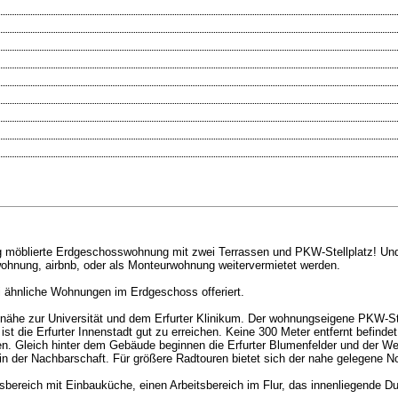
tig möblierte Erdgeschosswohnung mit zwei Terrassen und PKW-Stellplatz! Und
wohnung, airbnb, oder als Monteurwohnung weitervermietet werden.
 ähnliche Wohnungen im Erdgeschoss offeriert.
ufnähe zur Universität und dem Erfurter Klinikum. Der wohnungseigene PKW-Ste
t die Erfurter Innenstadt gut zu erreichen. Keine 300 Meter entfernt befinde
n. Gleich hinter dem Gebäude beginnen die Erfurter Blumenfelder und der Weg
 in der Nachbarschaft. Für größere Radtouren bietet sich der nahe gelegene N
ssbereich mit Einbauküche, einen Arbeitsbereich im Flur, das innenliegende 