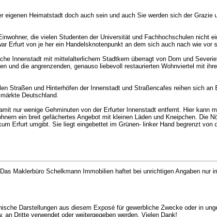
er eigenen Heimatstadt doch auch sein und auch Sie werden sich der Grazie u
inwohner, die vielen Studenten der Universität und Fachhochschulen nicht ei
ar Erfurt von je her ein Handelsknotenpunkt an dem sich auch nach wie vor s
ische Innenstadt mit mittelalterlichem Stadtkern überragt von Dom und Severiek
gen und die angrenzenden, genauso liebevoll restaurierten Wohnviertel mit ih
allen Straßen und Hinterhöfen der Innenstadt und Straßencafes reihen sich an B
smärkte Deutschland.
 damit nur wenige Gehminuten von der Erfurter Innenstadt entfernt. Hier ka
nern ein breit gefächertes Angebot mit kleinen Läden und Kneipchen. Die Nör
m Erfurt umgibt. Sie liegt eingebettet im Grünen- linker Hand begrenzt von 
as Maklerbüro Schelkmann Immobilien haftet bei unrichtigen Angaben nur im 
aphische Darstellungen aus diesem Exposé für gewerbliche Zwecke oder in unge
 an Dritte verwendet oder weitergegeben werden. Vielen Dank!