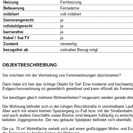
Heizung
Fernheizung
Befeuerung
Fernwärme
möbliert
voll möbliert
Seniorengerecht
ja
rollstuhlgerecht
ja
barrierefrei
ja
Kabel / Sat-TV
ja
Zustand
neuwertig
bezugsfrei ab
zeitnaher Bezug mögl
OBJEKTBESCHREIBUNG
Sie möchten mit der Vermietung von Ferienwohnungen durchstarten?
Dann habe ich hier das richtige Objekt für Sie! Eine moderne und hochwer
Erdgeschosswohnung ist gewerblich gewidmet und kann offiziell als Ferien
Sie benötigen gleich mehrere Wohneinheiten? insgesamt werden gerade drei
Die Wohnung befindet sich in der ruhigen Ritschlstraße in unmittelbarer La
Aber auch mit einem kleinen Spaziergang zu Fuß bzw. mit der Straßenbahn is
und auch andere Geschäfte sowie Bistros sind bequem fußläufig zu erreiche
beliebte Joggingstrecke. Der neu gebaute Spielplatz befindet sich ebenfalls
Die ca. 70 m² Wohnfläche verteilt sich auf einen großzügigen Wohn- und E