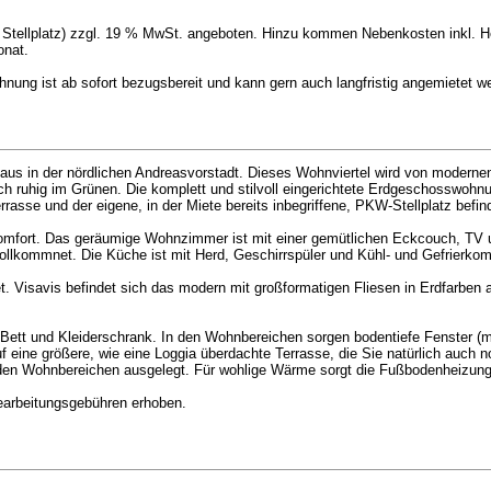
- Stellplatz) zzgl. 19 % MwSt. angeboten. Hinzu kommen Nebenkosten inkl. H
onat.
nung ist ab sofort bezugsbereit und kann gern auch langfristig angemietet w
us in der nördlichen Andreasvorstadt. Dieses Wohnviertel wird von modernen 
 ruhig im Grünen. Die komplett und stilvoll eingerichtete Erdgeschosswohnung
asse und der eigene, in der Miete bereits inbegriffene, PKW-Stellplatz befin
komfort. Das geräumige Wohnzimmer ist mit einer gemütlichen Eckcouch, TV 
vollkommnet. Die Küche ist mit Herd, Geschirrspüler und Kühl- und Gefrierko
et. Visavis befindet sich das modern mit großformatigen Fliesen in Erdfarbe
Bett und Kleiderschrank. In den Wohnbereichen sorgen bodentiefe Fenster (mi
 eine größere, wie eine Loggia überdachte Terrasse, die Sie natürlich auch 
den Wohnbereichen ausgelegt. Für wohlige Wärme sorgt die Fußbodenheizung
Bearbeitungsgebühren erhoben.