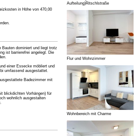
Aufteilung)Ritschlstraße
eizkosten in Höhe von 470,00
erden.
Bauten dominiert und liegt trotz
 ist barrierefrei angelegt. Die
den.
Flur und Wohnzimmer
und einer Essecke möbliert und
mbi umfassend ausgestattet.
n ausgestattete Badezimmer mit
t blickdichten Vorhängen) für
noch wohnlich ausgestalten
.
Wohnbereich mit Charme