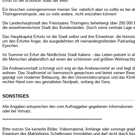
Erfurt ist die schönste Stadt der Welt!
Ein bisschen voreingenommen meinen Sie- natürlich aber so sollte es bei d
Thüringenmetropole, wie so viele andere, nicht entziehen können!
Die Landeshauptstadt des Freistaates Thüringens beherbergt über 200.000 E
die einwohnerreichste Stadt des Bundeslandes. Durch seine zentrale Lage w
Das Hauptkapital Erfurts ist die Stadt selbst und ihre Einwohner: die histor
um den Erfurter Anger, die ausgedehnten oft ineinandergreifenden Parkanla
Epochen.
Im Sommer ist Erfurt die Nördlichste Stadt Italiens - das Leben pulsiert in 
die Menschen allabendlich auf einen der schönsten und größten Weihnacht
Die Andreasvorstadt schmiegt sich eng an das Andreasviertel an und liegt
wohnen. Das Stadtviertel ist harmonisch gewachsen und bietet seinen Bewoh
geprägt von moderner Bebauung, die den Universitätscampus und das Kliniku
rechter Hand vom neu gestalteten Nordpark, entlang der Gera.
SONSTIGES
Alle Angaben entsprechen den vom Auftraggeber gegebenen Informationen. D
oder bei Vorsatz.
******************************************************************
Bitte nutzen Sie keinerlei Bilder, Videomaterial, Anhänge oder sonstige gr
Eigentum des Maklerbüros Schelkmann Immobilien und darf nicht durch bzw.