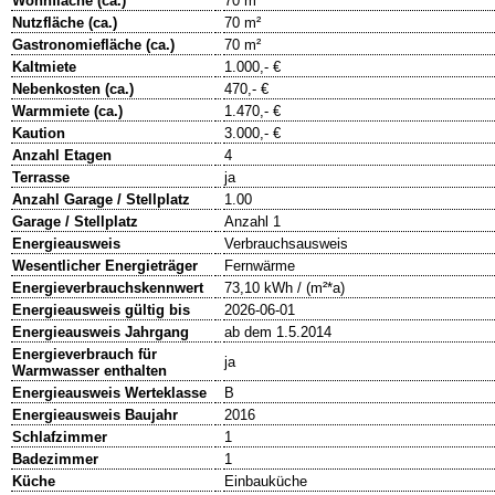
Wohnfläche (ca.)
70 m²
Nutzfläche (ca.)
70 m²
Gastronomiefläche (ca.)
70 m²
Kaltmiete
1.000,- €
Nebenkosten (ca.)
470,- €
Warmmiete (ca.)
1.470,- €
Kaution
3.000,- €
Anzahl Etagen
4
Terrasse
ja
Anzahl Garage / Stellplatz
1.00
Garage / Stellplatz
Anzahl 1
Energieausweis
Verbrauchsausweis
Wesentlicher Energieträger
Fernwärme
Energieverbrauchskennwert
73,10 kWh / (m²*a)
Energieausweis gültig bis
2026-06-01
Energieausweis Jahrgang
ab dem 1.5.2014
Energieverbrauch für
ja
Warmwasser enthalten
Energieausweis Werteklasse
B
Energieausweis Baujahr
2016
Schlafzimmer
1
Badezimmer
1
Küche
Einbauküche