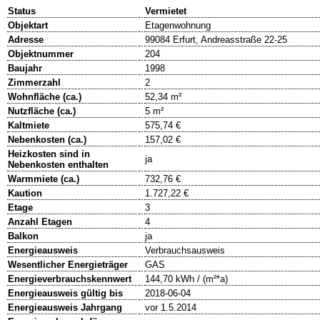
Status
Vermietet
Objektart
Etagenwohnung
Adresse
99084 Erfurt, Andreasstraße 22-25
Objektnummer
204
Baujahr
1998
Zimmerzahl
2
Wohnfläche (ca.)
52,34 m²
Nutzfläche (ca.)
5 m²
Kaltmiete
575,74 €
Nebenkosten (ca.)
157,02 €
Heizkosten sind in
ja
Nebenkosten enthalten
Warmmiete (ca.)
732,76 €
Kaution
1.727,22 €
Etage
3
Anzahl Etagen
4
Balkon
ja
Energieausweis
Verbrauchsausweis
Wesentlicher Energieträger
GAS
Energieverbrauchskennwert
144,70 kWh / (m²*a)
Energieausweis gültig bis
2018-06-04
Energieausweis Jahrgang
vor 1.5.2014