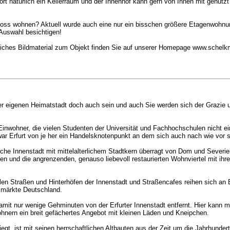
t natürlich ein Kellerraum und der Innenhof kann gern von Ihnen mit genutz
ss wohnen? Aktuell wurde auch eine nur ein bisschen größere Etagenwohnung 
Auswahl besichtigen!
liches Bildmaterial zum Objekt finden Sie auf unserer Homepage www.schel
er eigenen Heimatstadt doch auch sein und auch Sie werden sich der Grazie u
inwohner, die vielen Studenten der Universität und Fachhochschulen nicht ei
ar Erfurt von je her ein Handelsknotenpunkt an dem sich auch nach wie vor s
ische Innenstadt mit mittelalterlichem Stadtkern überragt von Dom und Severiek
gen und die angrenzenden, genauso liebevoll restaurierten Wohnviertel mit ih
allen Straßen und Hinterhöfen der Innenstadt und Straßencafes reihen sich an B
smärkte Deutschland.
 damit nur wenige Gehminuten von der Erfurter Innenstadt entfernt. Hier ka
hnern ein breit gefächertes Angebot mit kleinen Läden und Kneipchen.
liegt, ist mit seinen herrschaftlichen Altbauten aus der Zeit um die Jahrhunde