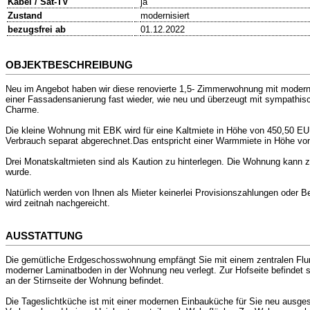
Kabel / Sat-TV
ja
Zustand
modernisiert
bezugsfrei ab
01.12.2022
OBJEKTBESCHREIBUNG
Neu im Angebot haben wir diese renovierte 1,5- Zimmerwohnung mit moderne
einer Fassadensanierung fast wieder, wie neu und überzeugt mit sympathis
Charme.
Die kleine Wohnung mit EBK wird für eine Kaltmiete in Höhe von 450,50 
Verbrauch separat abgerechnet.Das entspricht einer Warmmiete in Höhe v
Drei Monatskaltmieten sind als Kaution zu hinterlegen. Die Wohnung kann 
wurde.
Natürlich werden von Ihnen als Mieter keinerlei Provisionszahlungen oder 
wird zeitnah nachgereicht.
AUSSTATTUNG
Die gemütliche Erdgeschosswohnung empfängt Sie mit einem zentralen Flu
moderner Laminatboden in der Wohnung neu verlegt. Zur Hofseite befindet 
an der Stirnseite der Wohnung befindet.
Die Tageslichtküche ist mit einer modernen Einbauküche für Sie neu ausges