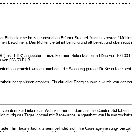
r Einbauküche im zentrumsnahen Erfurter Stadtteil Andreasvorstadt/ Mühlenv
chen Bewohnern. Das Mühlenviertel ist bei jung und alt beliebt und überzeug
EUR ( inkl. EBK) angeboten. Hinzu kommen Nebenkosten in Höhe von 106,00 
on von 556,50 EUR.
zeitnah angemietet werden, nachdem die Wohnung gerade für Sie aufgefrischt
Bearbeitungsgebühren erhoben. Ein aktueller Energieausweis wurde von der Ve
r, von dem zur Linken das Wohnzimmer mit dem anschließenden Schlafzimmer
sich mittig das Tageslichtbad mit Badewanne, eingerahmt von Hauswirtschafts
tattet. Im Hauswirtschaftsraum befindet sich Ihre Gasetagenheizung- Sie zah