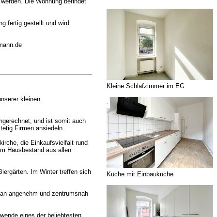
t werden. Die Wohnung befindet
fertig gestellt und wird
kmann.de
Kleine Schlafzimmer im EG
nserer kleinen
ngerechnet, und ist somit auch
tetig Firmen ansiedeln.
irche, die Einkaufsvielfalt rund
rem Hausbestand aus allen
iergärten. Im Winter treffen sich
Küche mit Einbauküche
nn man angenehm und zentrumsnah
rtwende eines der beliebtesten