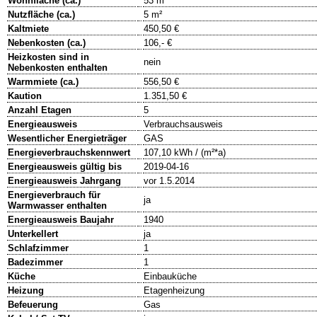
Wohnfläche (ca.)
53 m²
Nutzfläche (ca.)
5 m²
Kaltmiete
450,50 €
Nebenkosten (ca.)
106,- €
Heizkosten sind in
nein
Nebenkosten enthalten
Warmmiete (ca.)
556,50 €
Kaution
1.351,50 €
Anzahl Etagen
5
Energieausweis
Verbrauchsausweis
Wesentlicher Energieträger
GAS
Energieverbrauchskennwert
107,10 kWh / (m²*a)
Energieausweis gültig bis
2019-04-16
Energieausweis Jahrgang
vor 1.5.2014
Energieverbrauch für
ja
Warmwasser enthalten
Energieausweis Baujahr
1940
Unterkellert
ja
Schlafzimmer
1
Badezimmer
1
Küche
Einbauküche
Heizung
Etagenheizung
Befeuerung
Gas