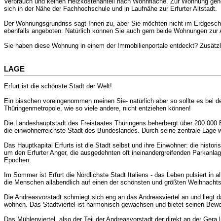
Verbrauch und keinen Heizkostenanteil nach Wohnfläche. Zur Wohnung gehör
sich in der Nähe der Fachhochschule und in Laufnähe zur Erfurter Altstadt.
Der Wohnungsgrundriss sagt Ihnen zu, aber Sie möchten nicht im Erdgescho
ebenfalls angeboten. Natürlich können Sie auch gern beide Wohnungen zur 
Sie haben diese Wohnung in einem der Immobilienportale entdeckt? Zusätz
LAGE
Erfurt ist die schönste Stadt der Welt!
Ein bisschen voreingenommen meinen Sie- natürlich aber so sollte es bei d
Thüringenmetropole, wie so viele andere, nicht entziehen können!
Die Landeshauptstadt des Freistaates Thüringens beherbergt über 200.000 E
die einwohnerreichste Stadt des Bundeslandes. Durch seine zentrale Lage w
Das Hauptkapital Erfurts ist die Stadt selbst und ihre Einwohner: die histor
um den Erfurter Anger, die ausgedehnten oft ineinandergreifenden Parkanla
Epochen.
Im Sommer ist Erfurt die Nördlichste Stadt Italiens - das Leben pulsiert in 
die Menschen allabendlich auf einen der schönsten und größten Weihnacht
Die Andreasvorstadt schmiegt sich eng an das Andreasviertel an und liegt
wohnen. Das Stadtviertel ist harmonisch gewachsen und bietet seinen Bewo
Das Mühlenviertel, also der Teil der Andreasvorstadt der direkt an der Gera 