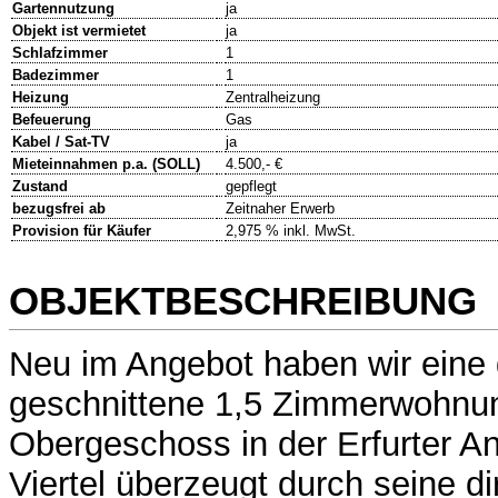
Gartennutzung
ja
Objekt ist vermietet
ja
Schlafzimmer
1
Badezimmer
1
Heizung
Zentralheizung
Befeuerung
Gas
Kabel / Sat-TV
ja
Mieteinnahmen p.a. (SOLL)
4.500,- €
Zustand
gepflegt
bezugsfrei ab
Zeitnaher Erwerb
Provision für Käufer
2,975 % inkl. MwSt.
OBJEKTBESCHREIBUNG
Neu im Angebot haben wir eine 
geschnittene 1,5 Zimmerwohnun
Obergeschoss in der Erfurter A
Viertel überzeugt durch seine di