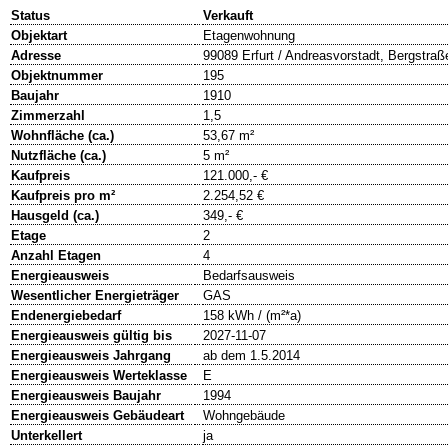
Status
Verkauft
Objektart
Etagenwohnung
Adresse
99089 Erfurt / Andreasvorstadt, Bergstraß
Objektnummer
195
Baujahr
1910
Zimmerzahl
1,5
Wohnfläche (ca.)
53,67 m²
Nutzfläche (ca.)
5 m²
Kaufpreis
121.000,- €
Kaufpreis pro m²
2.254,52 €
Hausgeld (ca.)
349,- €
Etage
2
Anzahl Etagen
4
Energieausweis
Bedarfsausweis
Wesentlicher Energieträger
GAS
Endenergiebedarf
158 kWh / (m²*a)
Energieausweis gültig bis
2027-11-07
Energieausweis Jahrgang
ab dem 1.5.2014
Energieausweis Werteklasse
E
Energieausweis Baujahr
1994
Energieausweis Gebäudeart
Wohngebäude
Unterkellert
ja