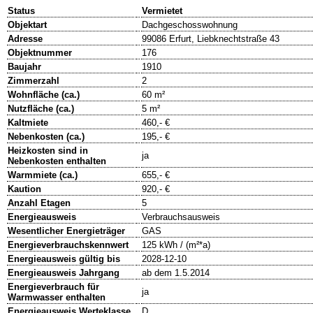
Status
Vermietet
Objektart
Dachgeschosswohnung
Adresse
99086 Erfurt, Liebknechtstraße 43
Objektnummer
176
Baujahr
1910
Zimmerzahl
2
Wohnfläche (ca.)
60 m²
Nutzfläche (ca.)
5 m²
Kaltmiete
460,- €
Nebenkosten (ca.)
195,- €
Heizkosten sind in
ja
Nebenkosten enthalten
Warmmiete (ca.)
655,- €
Kaution
920,- €
Anzahl Etagen
5
Energieausweis
Verbrauchsausweis
Wesentlicher Energieträger
GAS
Energieverbrauchskennwert
125 kWh / (m²*a)
Energieausweis gültig bis
2028-12-10
Energieausweis Jahrgang
ab dem 1.5.2014
Energieverbrauch für
ja
Warmwasser enthalten
Energieausweis Werteklasse
D