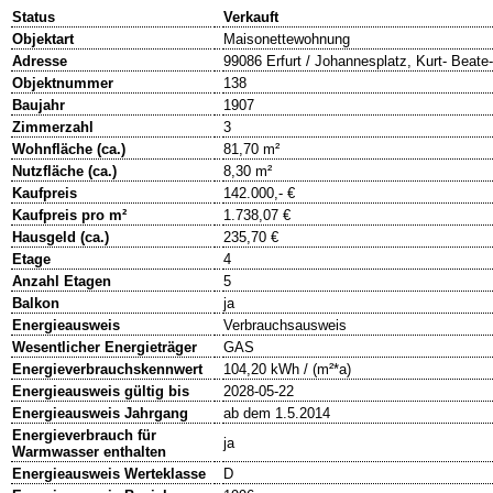
Status
Verkauft
Objektart
Maisonettewohnung
Adresse
99086 Erfurt / Johannesplatz, Kurt- Beate
Objektnummer
138
Baujahr
1907
Zimmerzahl
3
Wohnfläche (ca.)
81,70 m²
Nutzfläche (ca.)
8,30 m²
Kaufpreis
142.000,- €
Kaufpreis pro m²
1.738,07 €
Hausgeld (ca.)
235,70 €
Etage
4
Anzahl Etagen
5
Balkon
ja
Energieausweis
Verbrauchsausweis
Wesentlicher Energieträger
GAS
Energieverbrauchskennwert
104,20 kWh / (m²*a)
Energieausweis gültig bis
2028-05-22
Energieausweis Jahrgang
ab dem 1.5.2014
Energieverbrauch für
ja
Warmwasser enthalten
Energieausweis Werteklasse
D