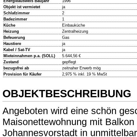
Energieausweis Baujahr
1996
Objekt ist vermietet
ja
Schlafzimmer
2
Badezimmer
1
Küche
Einbauküche
Heizung
Zentralheizung
Befeuerung
Gas
Haustiere
ja
Kabel / Sat-TV
ja
Mieteinnahmen p.a. (SOLL)
5.644,56 €
Zustand
gepflegt
bezugsfrei ab
zeitnaher Erwerb mög
Provision für Käufer
2,975 % inkl. 19 % MwSt
OBJEKTBESCHREIBUNG
Angeboten wird eine schön ges
Maisonettewohnung mit Balkon i
Johannesvorstadt in unmittelbar